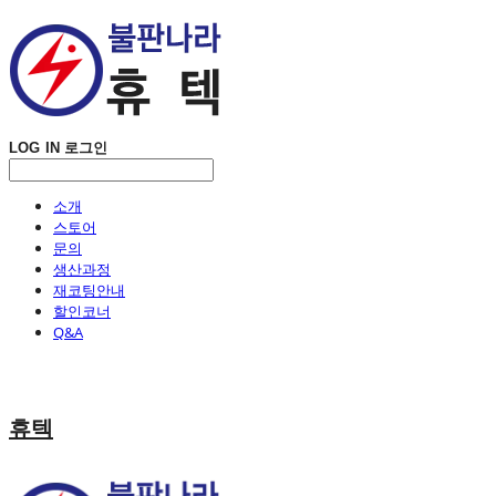
LOG IN
로그인
소개
스토어
문의
생산과정
재코팅안내
할인코너
Q&A
휴텍