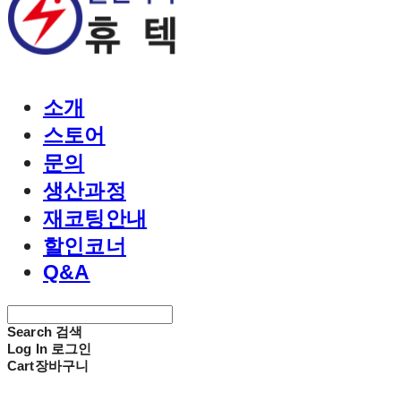
소개
스토어
문의
생산과정
재코팅안내
할인코너
Q&A
Search
검색
Log In
로그인
Cart
장바구니