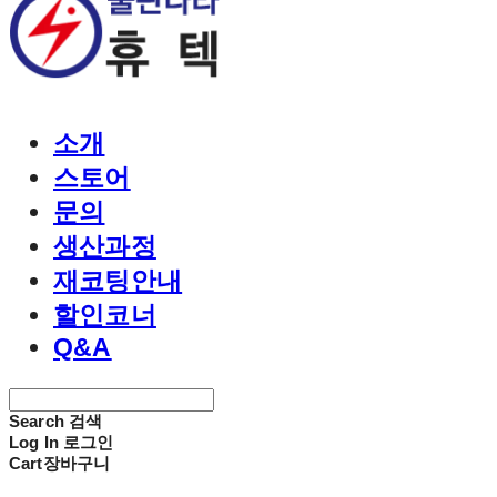
소개
스토어
문의
생산과정
재코팅안내
할인코너
Q&A
Search
검색
Log In
로그인
Cart
장바구니