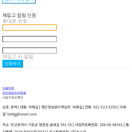
재입고 알림 신청
휴대폰 번호
-
-
재입고 시 알림
신청하기
이용약관
개인정보처리방침
사업자정보확인
상호: 휴텍 | 대표: 허태길 | 개인정보관리책임자: 허태길 | 전화: 051-523-9250 | 이메
일: hertg@naver.com
주소: 부산광역시 기장군 정관읍 곰내길 591-55 | 사업자등록번호:
206-06-86501
| 통
신판매:
2019-부산기장-0037
| 호스팅제공자: (주)식스샵