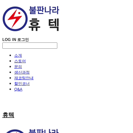
LOG IN
로그인
소개
스토어
문의
생산과정
재코팅안내
할인코너
Q&A
휴텍