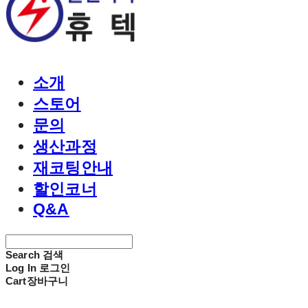
소개
스토어
문의
생산과정
재코팅안내
할인코너
Q&A
Search
검색
Log In
로그인
Cart
장바구니