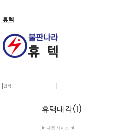
휴텍
휴택대각(1)
▶ 제품 사이즈 ◀